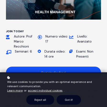
JOIN TODAY
Autore: Prof
Numero video:
Livello:
Marco
17
Avanzato
Recchioni
Seminari: 6
Durata video:
Esami: Non
14 ore
Presenti
Register for free!
We use cookies to provide you with an optimal experience and
PANORAMICA DEL CORSO
relevant communication.
Learn more
or
accept individual cookies
.
In questa sezione è possibile trovare video e altri materiali
relativi allo sviluppo manageriale. Per concludere il corso
Reject all
Got it!
sarà necessario visionare tutti i video, mentre il materiale
aggiuntivo è a consultazione facoltativa.